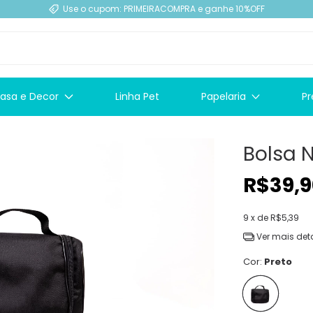
Use o cupom: PRIMEIRACOMPRA e ganhe 10%OFF
asa e Decor
Linha Pet
Papelaria
Pr
Bolsa 
R$39,9
9
x de
R$5,39
Ver mais det
Cor:
Preto