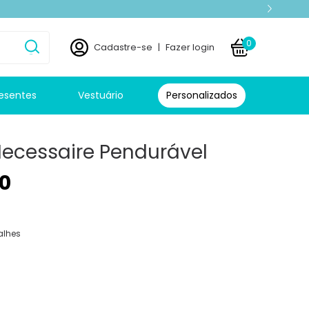
0
Cadastre-se
|
Fazer login
esentes
Vestuário
Personalizados
Necessaire Pendurável
0
alhes