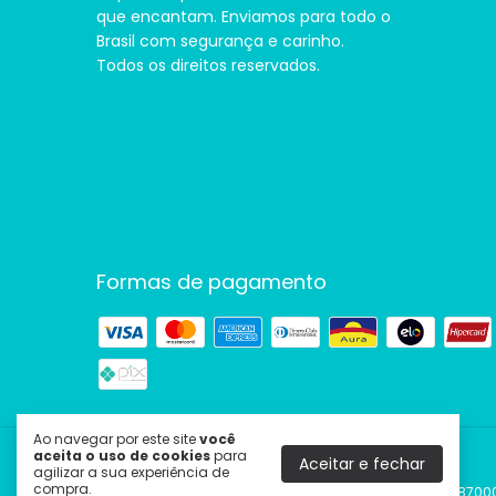
que encantam. Enviamos para todo o
Brasil com segurança e carinho.
Todos os direitos reservados.
Formas de pagamento
Ao navegar por este site
você
aceita o uso de cookies
para
Aceitar e fechar
Cine Couple | Presentes Criativos
agilizar a sua experiência de
compra.
©2026. Cine Couple Produtos Criativos LTDA - 38432087000