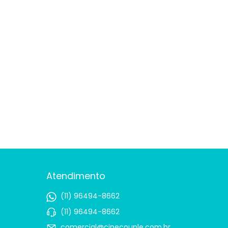
Atendimento
(11) 96494-8662
(11) 96494-8662
comercial@cinecouple.com.br