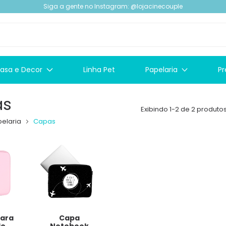
Siga a gente no Instagram: @lojacinecouple
asa e Decor
Linha Pet
Papelaria
Pr
as
Exibindo 1-2 de 2 produto
elaria
Capas
para
Capa
le
Notebook