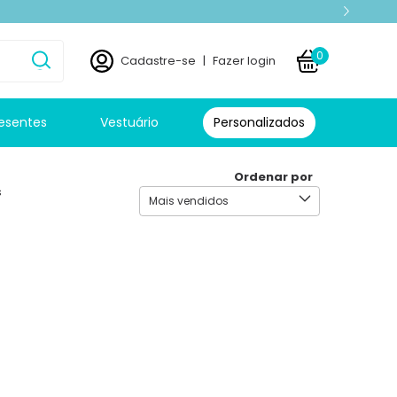
0
Cadastre-se
|
Fazer login
esentes
Vestuário
Personalizados
Ordenar por
s