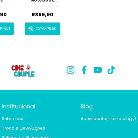
com Zíper
,90
R$59,90
PRAR
COMPRAR
Institucional
Blog
Sobre nós
Acompanhe nosso blog ;)
Troca e Devoluções
Política de Privacidade