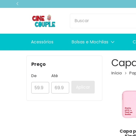
Acessórios
Bolsas e Mochilas
C
Cap
Preço
Início
Pap
De
Até
Aplicar
Capa 
Kind